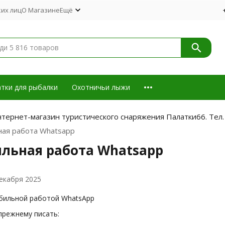
их лиц
О Магазине
Ещё
тки для рыбалки
Охотничьи лыжи
тернет-магазин туристического снаряжения Палатки66. Тел.
ая работа Whatsapp
льная работа Whatsapp
екабря 2025
абильной работой WhatsApp
прежнему писать: