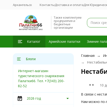
Архангельск
Контакты
Доставка и оплата
Для Юридическ
Также комплектуем
предприятия и
бюджетные
организации
Каталог
Армейские палатки
Зимние пала
Главная
Ин
Блоги
Нестабильн
Нестаби
Интернет-магазин
туристического снаряжения
Палатки66. Тел. +7(343) 200-
* *
10 д
82-52
В связи с нест
2026 год
Нам можно по-