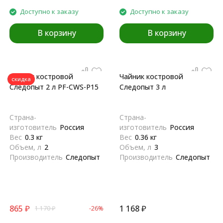
Доступно к заказу
Доступно к заказу
В корзину
В корзину
Чайник костровой
Чайник костровой
скидка
Следопыт 2 л PF-CWS-P15
Следопыт 3 л
Страна-
Страна-
изготовитель
Россия
изготовитель
Россия
Вес
0.3 кг
Вес
0.36 кг
Объем, л
2
Объем, л
3
Производитель
Следопыт
Производитель
Следопыт
865
₽
1 168
₽
1 170
₽
-26%