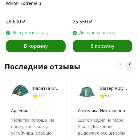
Winter Extreme 3
29 600
₽
25 550
₽
Доступно к заказу
Доступно к заказу
В корзину
В корзину
Последние отзывы
Палатка GreenLand Troll 2-местная
Шатер Polygon 400 зелёный цвет
3.0
5.0
Арсений
Анжелика Николаевна
'Палатка хороша. Не
Шатер ездил на море
пропускает влагу,
5 раз. Достойно
устойчива. Хорошо
выдержал все шторма,