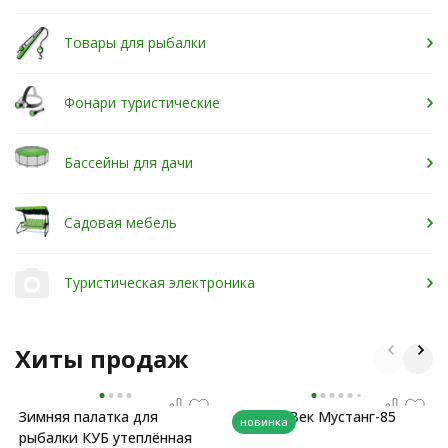
Товары для рыбалки
Фонари туристические
Бассейны для дачи
Садовая мебель
Туристическая электроника
Хиты продаж
Зимняя палатка для
Рюкзак Век Мустанг-85
новинка
рыбалки КУБ утеплённая