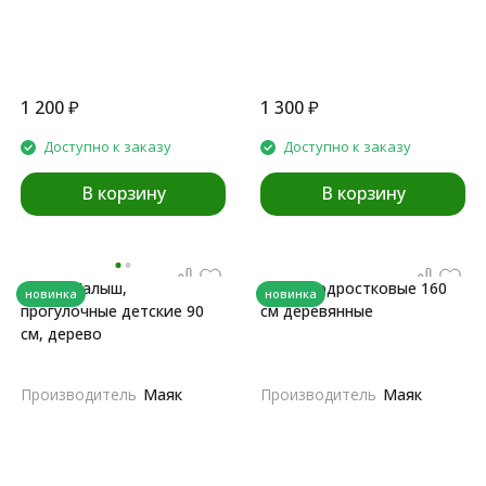
1 200
₽
1 300
₽
Доступно к заказу
Доступно к заказу
В корзину
В корзину
Лыжи Малыш,
Лыжи подростковые 160
новинка
новинка
прогулочные детские 90
см деревянные
см, дерево
Производитель
Маяк
Производитель
Маяк