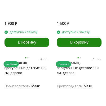
1 900
₽
1 500
₽
Доступно к заказу
Доступно к заказу
В корзину
В корзину
Лыжи Малыш,
Лыжи Малыш,
новинка
новинка
прогулочные детские 100
прогулочные детские 110
см, дерево
см, дерево
Производитель
Маяк
Производитель
Маяк