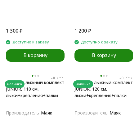
1 300
₽
1 200
₽
Доступно к заказу
Доступно к заказу
В корзину
В корзину
Детский лыжный комплект
Детский лыжный комплект
новинка
новинка
JUNIOR, 110 см,
JUNIOR, 120 см,
лыжи+крепления+палки
лыжи+крепления+палки
Производитель
Маяк
Производитель
Маяк