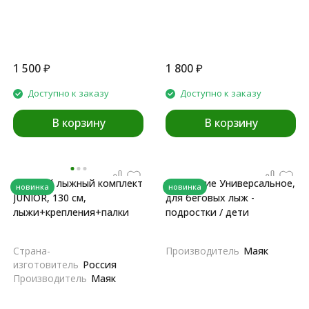
1 500
₽
1 800
₽
Доступно к заказу
Доступно к заказу
В корзину
В корзину
Детский лыжный комплект
Крепление Универсальное,
новинка
новинка
JUNIOR, 130 см,
для беговых лыж -
лыжи+крепления+палки
подростки / дети
Страна-
Производитель
Маяк
изготовитель
Россия
Производитель
Маяк