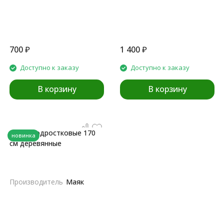
700
₽
1 400
₽
Доступно к заказу
Доступно к заказу
В корзину
В корзину
Лыжи подростковые 170
новинка
см деревянные
Производитель
Маяк