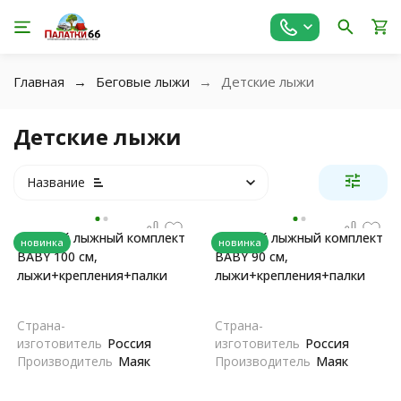
Главная
Беговые лыжи
Детские лыжи
Детские лыжи
Название
Детский лыжный комплект
Детский лыжный комплект
новинка
новинка
BABY 100 см,
BABY 90 см,
лыжи+крепления+палки
лыжи+крепления+палки
Страна-
Страна-
изготовитель
Россия
изготовитель
Россия
Производитель
Маяк
Производитель
Маяк