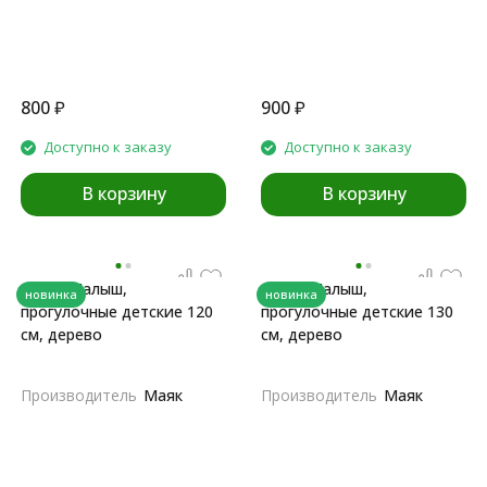
800
₽
900
₽
Доступно к заказу
Доступно к заказу
В корзину
В корзину
Лыжи Малыш,
Лыжи Малыш,
новинка
новинка
прогулочные детские 120
прогулочные детские 130
см, дерево
см, дерево
Производитель
Маяк
Производитель
Маяк