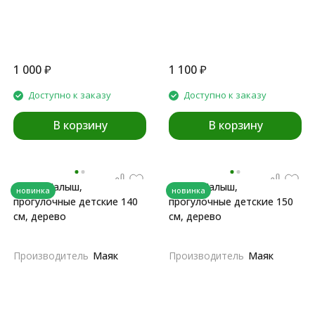
1 000
₽
1 100
₽
Доступно к заказу
Доступно к заказу
В корзину
В корзину
​Лыжи Малыш,
​Лыжи Малыш,
новинка
новинка
прогулочные детские 140
прогулочные детские 150
см, дерево
см, дерево
Производитель
Маяк
Производитель
Маяк