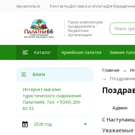
Архангельск
Контакты
Доставка и оплата
Для Юридическ
Также комплектуем
предприятия и
бюджетные
организации
Каталог
Армейские палатки
Зимние пала
Главная
Ин
Блоги
Поздравля
Поздра
Интернет-магазин
туристического снаряжения
Палатки66. Тел. +7(343) 200-
Админ
82-52
С Наступаю
2026 год
Уважаемые 