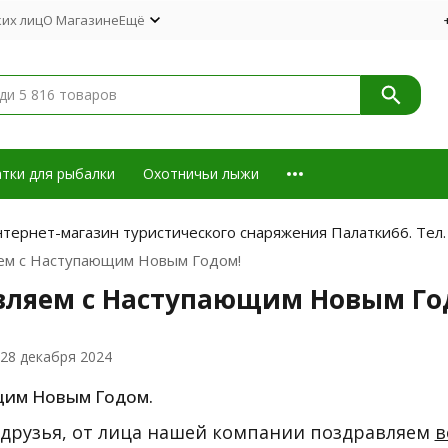
их лиц
О Магазине
Ещё
тки для рыбалки
Охотничьи лыжи
тернет-магазин туристического снаряжения Палатки66. Тел.
ем с Наступающим Новым Годом!
вляем с Наступающим Новым Го
28 декабря 2024
щим Новым Годом.
друзья, от лица нашей компании поздравляем
в