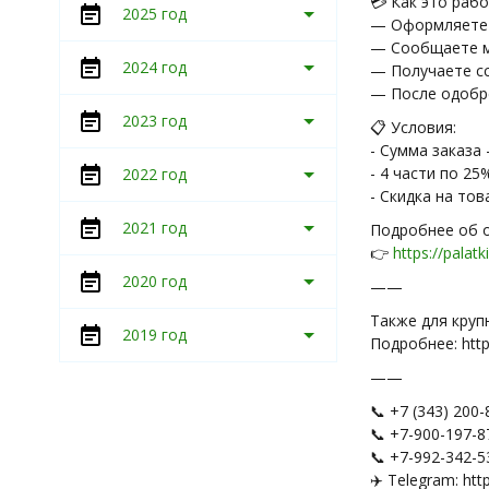
💳 Как это рабо
2025 год
— Оформляете 
— Сообщаете м
2024 год
— Получаете сс
— После одобре
2023 год
📋 Условия:
- Сумма заказа 
- 4 части по 25
2022 год
- Скидка на то
2021 год
Подробнее об 
👉
https://palat
2020 год
——
Также для круп
2019 год
Подробнее: https
——
📞 +7 (343) 200-
📞 +7-900-197-8
📞 +7-992-342-5
✈️ Telegram: http