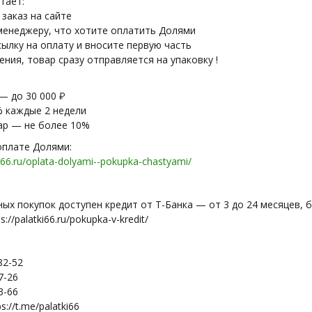
тает:
заказ на сайте
енеджеру, что хотите оплатить Долями
ылку на оплату и вносите первую часть
ния, товар сразу отправляется на упаковку !
— до 30 000 ₽
% каждые 2 недели
вар — не более 10%
оплате Долями:
ki66.ru/oplata-dolyami--pokupka-chastyami/
ных покупок доступен кредит от Т-Банка — от 3 до 24 месяцев, 
://palatki66.ru/pokupka-v-kredit/
82-52
7-26
3-66
s://t.me/palatki66