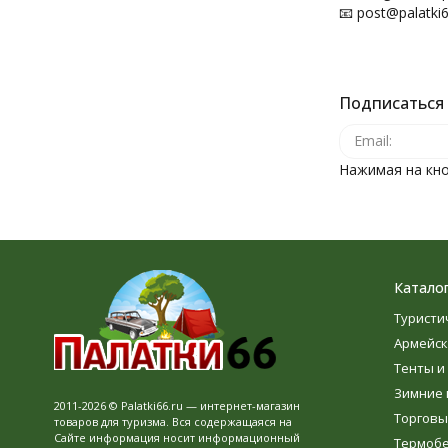
📧 post@palatki6
Подписаться 
Нажимая на кно
Катало
Туристи
Армейск
Тенты и
Зимние 
2011-2026 © Palatki66.ru — интернет-магазин
Торговы
товаров для туризма. Вся содержащаяся на
Сайте информация носит информационный
Термоб