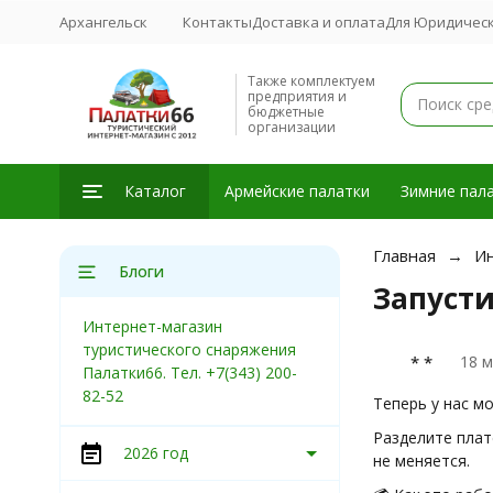
Архангельск
Контакты
Доставка и оплата
Для Юридическ
Также комплектуем
предприятия и
бюджетные
организации
Каталог
Армейские палатки
Зимние пала
Главная
Ин
Блоги
Запуст
Интернет-магазин
туристического снаряжения
* *
18 м
Палатки66. Тел. +7(343) 200-
82-52
Теперь у нас м
Разделите плат
2026 год
не меняется.