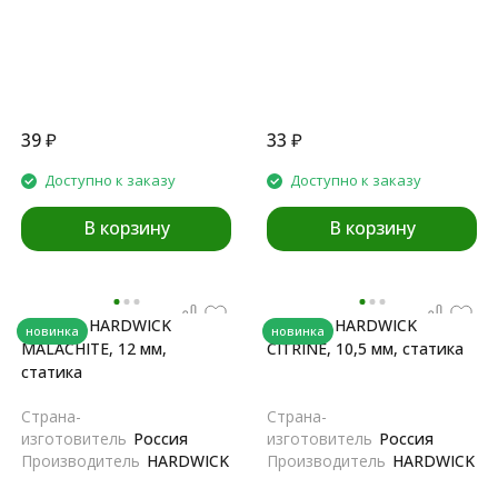
39
₽
33
₽
Доступно к заказу
Доступно к заказу
В корзину
В корзину
Веревка HARDWICK
Веревка HARDWICK
новинка
новинка
MALACHITE, 12 мм,
CITRINE, 10,5 мм, статика
статика
Страна-
Страна-
изготовитель
Россия
изготовитель
Россия
Производитель
HARDWICK
Производитель
HARDWICK