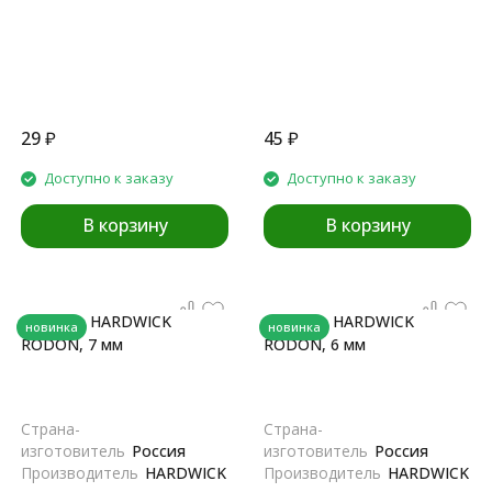
29
₽
45
₽
Доступно к заказу
Доступно к заказу
В корзину
В корзину
Репшнур HARDWICK
Репшнур HARDWICK
новинка
новинка
RODON, 7 мм
RODON, 6 мм
Страна-
Страна-
изготовитель
Россия
изготовитель
Россия
Производитель
HARDWICK
Производитель
HARDWICK