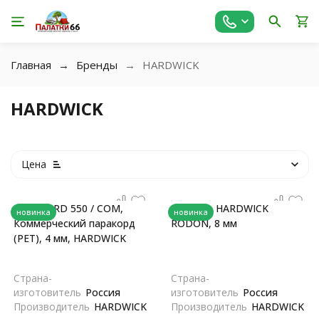
Главная
Бренды
HARDWICK
HARDWICK
Цена
PARACORD 550 / COM,
Репшнур HARDWICK
новинка
новинка
Коммерческий паракорд
RODON, 8 мм
(PET), 4 мм, HARDWICK
Страна-
Страна-
изготовитель
Россия
изготовитель
Россия
Производитель
HARDWICK
Производитель
HARDWICK