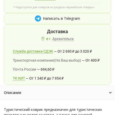
* Недоступно для товаров из раздела «Армейские товары»
Написать в Telegram
в г.
Архангельск
Служба доставки СДЭК
От
2 690
₽
до
3 020
₽
Транспортная компания(На Ваш выбор)
От
400
₽
Почта России
694,60
₽
ТК КИТ
От
1 340
₽
до
7 954
₽
Описание
Туристический коврик предназначен для туристических
походов и выездов за город, а также для занятий