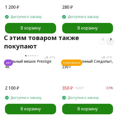
1 200
₽
280
₽
Доступно к заказу
Доступно к заказу
В корзину
В корзину
C этим товаром также
покупают
Спальный мешок Prestige
Газ всесезонный Следопыт,
хит
в магазине
4K
230 г
2 100
₽
350
₽
520
₽
-33%
Доступно к заказу
Доступно к заказу
В корзину
В корзину