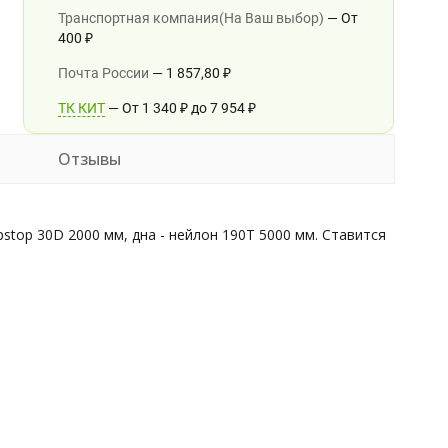
Транспортная компания(На Ваш выбор)
От
400
₽
Почта России
1 857,80
₽
ТК КИТ
От
1 340
₽
до
7 954
₽
Отзывы
pstop 30D 2000 мм, дна - нейлон 190T 5000 мм. Ставится