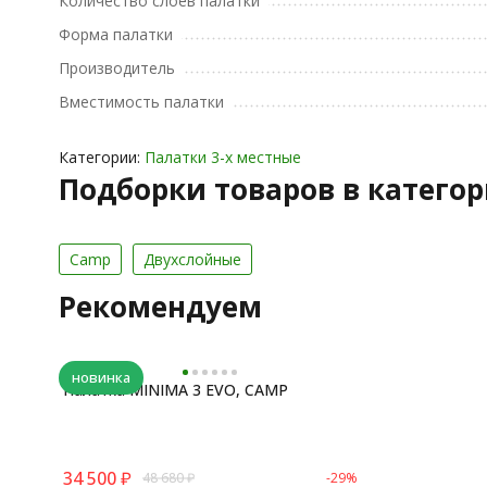
Количество слоев палатки
Форма палатки
Производитель
Вместимость палатки
Категории:
Палатки 3-х местные
Подборки товаров в катего
Camp
Двухслойные
Рекомендуем
новинка
Палатка MINIMA 3 EVO, CAMP
34 500
₽
48 680
₽
-29%