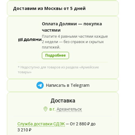
Доставим из Москвы от 5 дней
Оплата Долями — покупка
частями
Платите 4 равными частями каждые
2 недели — без справок и скрытых
платежей.
Подробнее
* Недоступно для товаров из раздела «Армейские
товары»
Написать в Telegram
в г.
Архангельск
Служба доставки СДЭК
От
2 880
₽
до
3 210
₽