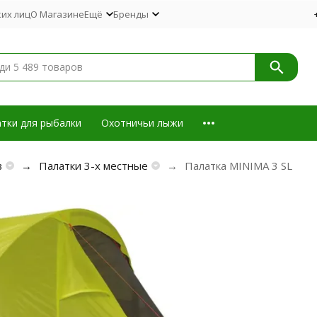
их лиц
О Магазине
Ещё
Бренды
тки для рыбалки
Охотничьи лыжи
в
Палатки 3-х местные
Палатка MINIMA 3 SL