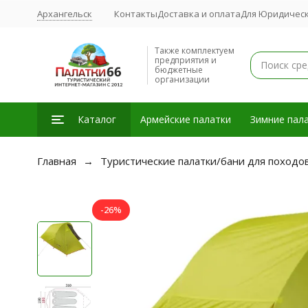
Архангельск
Контакты
Доставка и оплата
Для Юридическ
Также комплектуем
предприятия и
бюджетные
организации
Каталог
Армейские палатки
Зимние пала
Главная
Туристические палатки/бани для походо
-26%