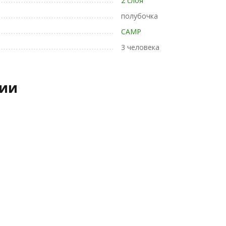
2 слоя
полубочка
CAMP
3 человека
рии